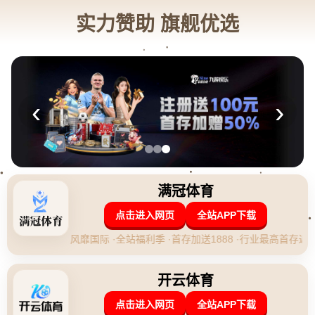
新闻资讯
当前位置：
首页
>
新闻资讯
西亚卡姆：愿意长留猛龙 这里像是我的家一样
|
2026-04-29 04:40:20
### 西亚卡姆：愿意长留猛龙 这里像是我的家一样