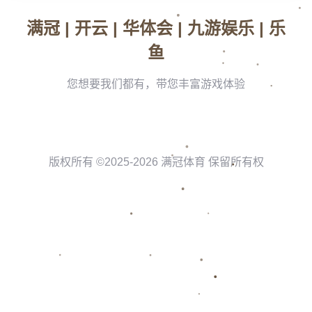
西亚卡姆的领导力和拼搏精神不仅体现在比赛中，在更衣室和社
区活动中，他也常常充当沟通桥梁。他深知团队的凝聚力对于赢
得比赛的重要性，因此他常常组织队员进行团建活动，加强彼此
之间的默契。此外，西亚卡姆还积极参与社区活动，帮助提升猛
龙的社会形象。他的这种精神恰如其分地诠释了“家”的意义——在
这里，每个人都为彼此的成功而努力奋斗。
**从西亚卡姆的角度来看，长期留在猛龙队对他个人职业发展的影
响不言而喻。** 作为一名年轻球员，稳定的环境有助于他的持续
成长。猛龙队的教练组和管理层一直以来都给予他充分的支持和
信任，这对于他的心理素质和场上表现都是积极的推动力。西亚
卡姆曾表示，能在这样一个充满支持的环境中继续竞技，他感到
无比幸运和感激。