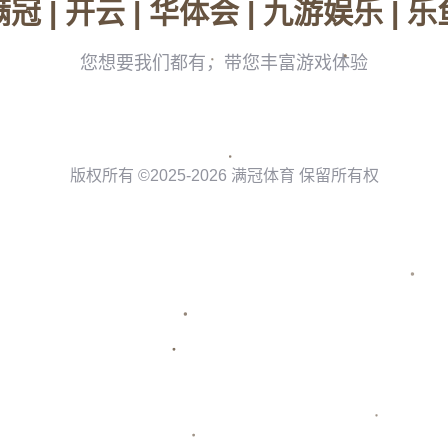
赛的紧张与个人生活的挑战。正是在这样的背景下，马龙的这番话显得尤
承受着巨大的压力。约基奇，作为球队的明星球员，已多次带领掘金走
一切安好。”这不仅仅是一个简单的问候，更是一种关心和支持的体现。
通和联系。因此，教练的关怀显得尤为重要。