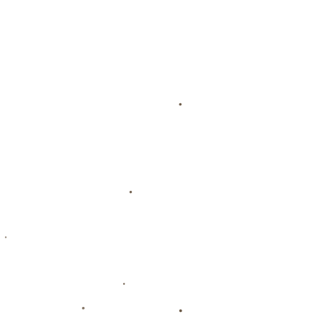
扫描
二维码