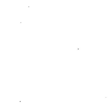
能够看到更