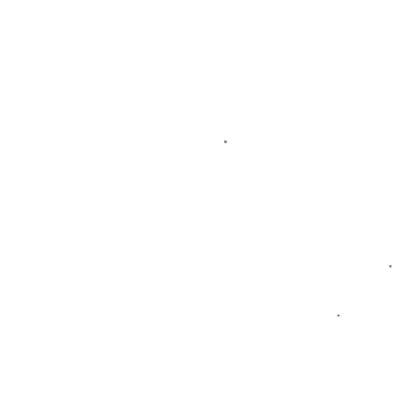
尔·威斯
，也为后
够突破自
挑战的回
，确保球