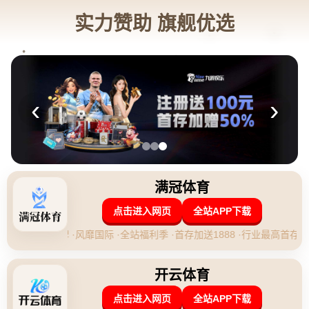
新闻资讯
当前位置：
首页
>
新闻资讯
巴尔加斯上演孤胆英雄式破门 他和奥斯卡的去留都
成迷！
|
2026-04-29 04:40:20
### 巴尔加斯上演孤胆英雄式破门 他和奥斯卡的去留都成迷！
在足球的世界里，**巴尔加斯**和**奥斯卡**这两位球员的名字总
是能引起球迷的热烈讨论。最近，巴尔加斯在比赛中上演了一次
令人惊叹的孤胆英雄式破门，这不仅让他成为了赛场上的焦点，