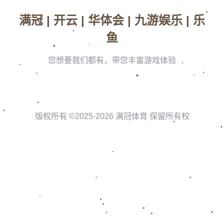
与巴尔加斯的高光表现形成对比的是，**奥斯卡**的去留问题一直
悬而未决。作为球队的核心球员之一，奥斯卡的去留不仅影响着
球队的整体实力，也牵动着无数球迷的心。尽管他在场上的表现
依旧稳定，但关于他可能转会的传闻却从未间断。
#### 球队的未来规划
对于球队管理层来说，如何处理巴尔加斯和奥斯卡的去留问题是
一个巨大的挑战。**巴尔加斯的潜力**和**奥斯卡的经验**都是球
队不可或缺的资产。管理层需要在保持球队竞争力的同时，确保
球员的个人发展和职业规划。
#### 案例分析：其他球队的成功经验
在处理球员去留问题上，许多球队都有成功的经验。例如，某欧
洲豪门在面对核心球员去留问题时，通过引入年轻有潜力的球
员，成功实现了新老交替，保持了球队的竞争力。这一策略或许
可以为巴尔加斯和奥斯卡的去留问题提供一些启示。
#### 结语
巴尔加斯和奥斯卡的去留问题不仅关乎他们个人的职业生涯，也