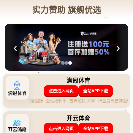
新闻资讯
当前位置：
首页
>
新闻资讯
泰山隊90分鐘表現出色 多名外援或助力突破
|
2026-04-29 04:40:20
**泰山队90分钟表现出色 多名外援或助力突破**
在最近的一场比赛中，**泰山队**以其出色的表现赢得了观众的喝
彩。整场比赛中，泰山队不仅展现了强大的团队协作能力，还通
过多名外援的精彩发挥，进一步巩固了其在联赛中的地位。本文
将深入探讨泰山队在这场比赛中的表现，并分析外援对球队的影