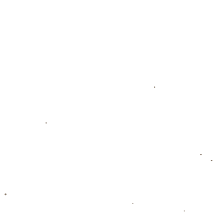
成功的推动