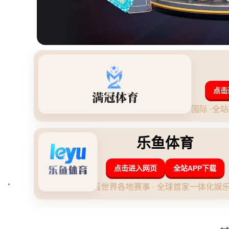
### 周琦的全面表现
在本场比赛中，周琦的表现可谓是完美无瑕。他不仅在进
中率高达66.7%**，这一数字在职业联赛中极为显著
定的定时炸弹，随时可能为球队的进攻提供强有力的支持