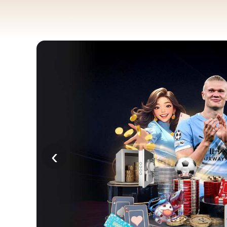
0512-8650584
admin@2025-kaiyun.com
新闻资讯
绝对核心！周琦12
**绝对核心！周琦12中8砍下22分7板 正负值达+21**
在最近的一场篮球比赛中，**周琦以其出色的表现再次引发
高达+21，成为全场的关键人物。这一表现不仅让他个
中的表现，并分析他为何能成为近年来中国篮球的绝对核