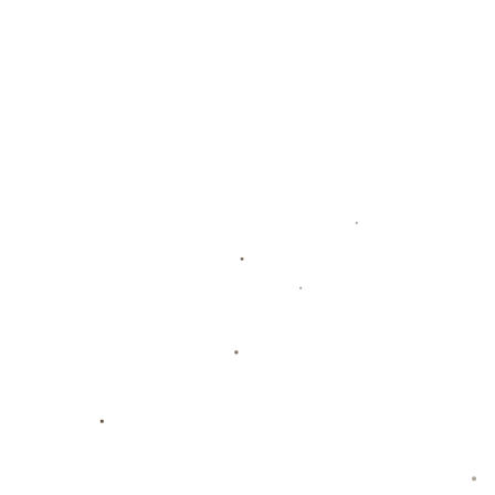
，也为中国篮球的国际化增添了光彩。随着职业生涯的继续，他有潜力
，成为更具影响力的球员。