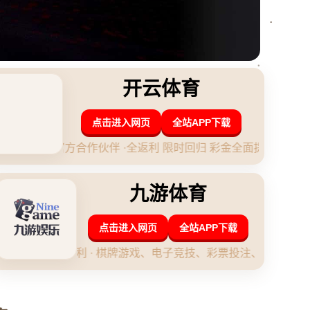
邮箱：admin@2025-kaiyun.com
*周琦的命
地址：宁夏回族自治区中卫市海原县李旺
镇
如一颗稳
热点新闻
2026年爱知·名古屋亚
运会预算大增.
2026-08-08
林书豪将担任CBA选秀
大会嘉宾
2026-08-08
賽斯-庫裏稱贊格威：球
隊中重要領袖 場內外皆
有巨大貢獻.