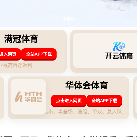
经济收益的提升和城市形象的展示**。然而，这种活动不可避免地给周
生活与健康。例如，体育馆、音乐会场馆的建设和使用，虽然能吸引大
。