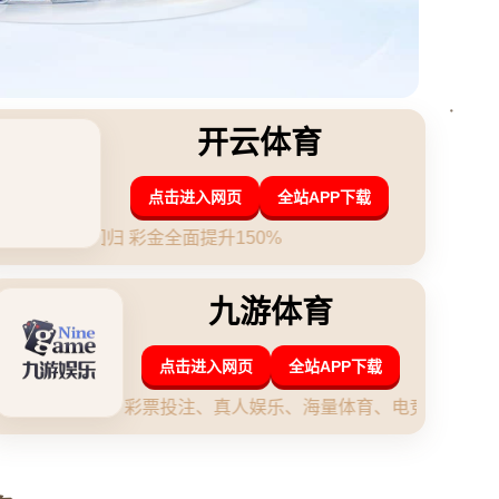
邮箱：admin@2025-kaiyun.com
边社区带来
地址：宁夏回族自治区中卫市海原县李旺
镇
量游客和
热点新闻
重伤后续约，卡瓦哈
尔：我想感谢皇马和弗
洛伦蒂诺
2026-08-06
荷蘭國家隊有沒有世界
杯冠軍？.
2026-08-06
31分，31分啊！布朗尼
牛掰！打出NBA生涯最