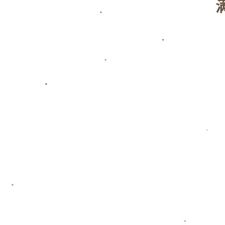
### 皇家马德里的责任意识