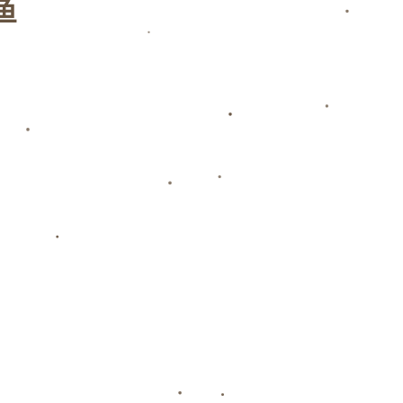
强一战…….
2026-08-06
英媒稱阿森納想簽梅裏
諾並不容易，目前仍在
興趣階段
2026-08-06