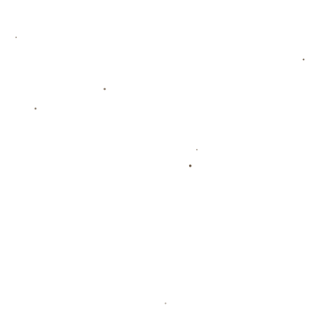
频平台上
关于他的