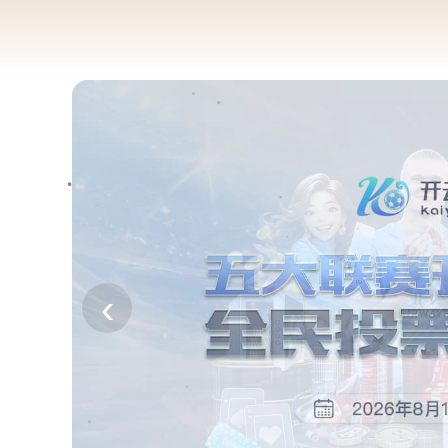
0512-8650584
admin@2025-kaiyun.com
新闻资讯
有关约基奇的相
### 有关约基奇的相关内容被浏览2.3次，仅次于詹库