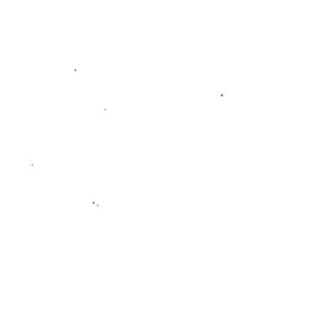
截然不
迷的目
球迷们对他