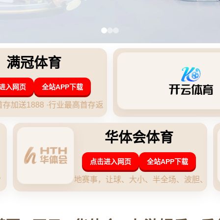
切。近期，有关**尼古拉·约基奇**的相关内容的浏览量达到了2.3