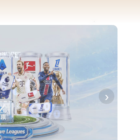
在线商城
官方微博
页
公司简介
产品中心
新闻资讯
联系我们
当前位置：
首页
>
新闻资讯
站内搜索
联系信息
电话：0512-8650584
传真：0512-8650584