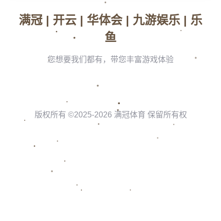
便足以将**心理的巨大张力**传达给观众。
**剧组的用心：从细节到整体**
作为一部重现中国女排辉煌历史的影片，《中国女排》不仅在演
员表演上下足功夫，视觉、场景还原等细节也都得到了全面的把
控。据了解，剧组特地邀请了曾经的女排队员参与到影片拍摄
中，以求最大限度地还原现场氛围。这种**细致的准备**和**专业
的辅导**让影片不仅在视觉上更为真实，而且在情感上也更为诚挚