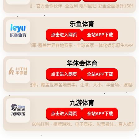
利。这一预测引发了球迷们的广泛关注，本文将对这场比赛的关
键因素进行分析，并探讨其它几场比赛的走势。
#### 曼联与热刺的对决分析
在即将到来的曼联与热刺的交锋中，曼联近期的表现起伏不定，
尤其是在防线上的漏洞频频被对手利用。热刺则在新赛季表现出
了强劲的进攻火力，攻击线上的凯恩和孙兴慜组成了致命的双
核。默森认为，这场比赛可能以2-2的平局收场，正是基于对双方
实力的深刻理解。
两队在过去的交锋中，常常呈现出胶着的状态。在过去的几场对
阵中，曼联的主场优势并未形成绝对威胁，反而热刺多次打破了
老特拉福德的防线。因此，默森的预测显示了他对热刺攻击力的
认可，同时也指出了曼联的防守问题。
#### 曼城、阿森纳、切尔西和利物浦的前景