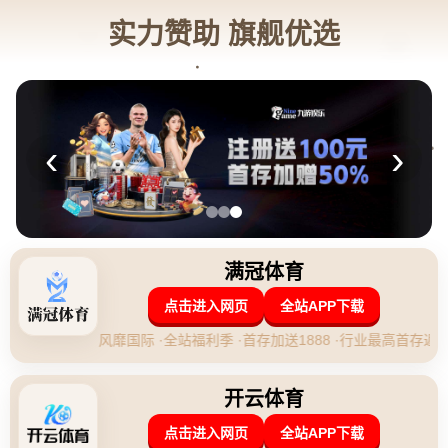
新闻资讯
当前位置：
首页
>
新闻资讯
默森预测曼联2-2平热刺，曼城枪手蓝军红军取胜
|
2026-04-29 04:40:20
### 默森预测曼联2-2平热刺，曼城枪手蓝军红军取胜
随着英超联赛的火热进行，各大球队的表现成为了球迷们热议的
话题。近日，著名足球评论员默森在接受采访时对即将到来的比
赛进行了大胆预测，他认为曼联将在主场与热刺以2-2战平。同
时，他看好曼城、阿森纳、切尔西和利物浦在各自对阵中的胜