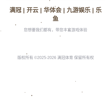
在一次重要的联赛中，海港球队遭遇了前所未有的挑战。球队的
主力前锋因伤缺阵，许多人对球队的前景表示担忧。然而，埃里
克森先生并没有因此而气馁。他迅速调整战术，鼓励年轻球员挺
身而出。在他的指导下，球队不仅成功晋级，还创造了多项纪
录。这场胜利，不仅是技战术的胜利，更是团队精神和勇气的胜
利。