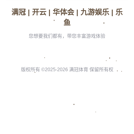
场比赛不仅是对球队实力的考验，更是对崔康熙个人能力的挑
战。**5天2场恶战**，无疑是对任何教练的巨大考验。然而，崔康
熙以其丰富的经验和冷静的头脑，已经做好了充分的准备。
在分析崔康熙的战术时，我们可以看到他对比赛的深刻理解和独
到的见解。他善于根据对手的特点调整战术，灵活应对各种突发
情况。例如，在他之前执教的某场比赛中，他通过巧妙的换人和
战术调整，成功逆转了比赛局势。这种**灵活应变**的能力，将在
接下来的比赛中发挥重要作用。