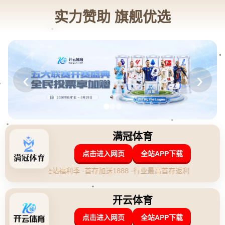
新闻资讯
当前位置：
首页
>
新闻资讯
崔康熙回济南 精神状态不错 5天2场恶战挑战大
|
2026-04-29 04:40:20
**崔康熙回济南：精神状态不错，5天2场恶战挑战大**
在中国足球界，崔康熙这个名字总是能引起广泛关注。**崔康熙*
*，作为一位经验丰富的教练，他的回归无疑为济南的球迷带来了
新的希望和期待。本文将探讨崔康熙回济南后的精神状态以及他
在短短5天内面临的两场重要比赛。