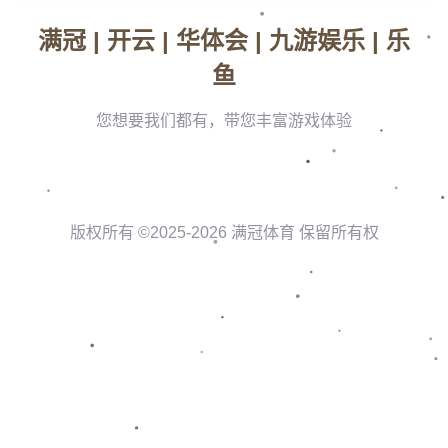
**原因分析：**为何针对阿拉巴的退役传言会迅速传播？首先，一
名明星球员的消息自然而然地具有高度的传播性，尤其是与其职
业生涯发展相关的信息。其次，阿拉巴近几个月受到伤病困扰，