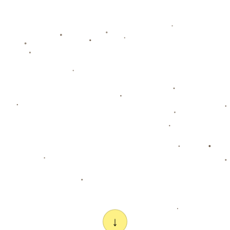
联系信息
电话：0512-8650584
传真：0512-8650584
邮箱：admin@2025-kaiyun.com
地址：宁夏回族自治区中卫市海原县李旺镇
联系
信息
时尚随心，快乐随行。
宁夏回族自治区中卫市海原县李旺镇
18782533566
0512-8650584
admin@2025-kaiyun.com
Copyright 2024
2025-开云体育官网 - 网页版在线登录入口-Kaiy