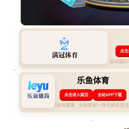
球队都期待在这次抽签中谋得一个较好的位置，以增加晋