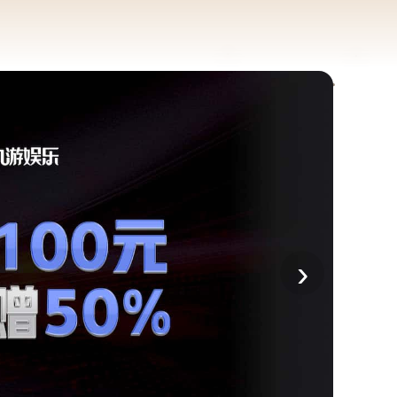
在线商城
官方微博
页
公司简介
产品中心
新闻资讯
联系我们
当前位置：
首页
>
新闻资讯
站内搜索
季的比赛
联系信息
电话：0512-8650584
关注。每支
传真：0512-8650584