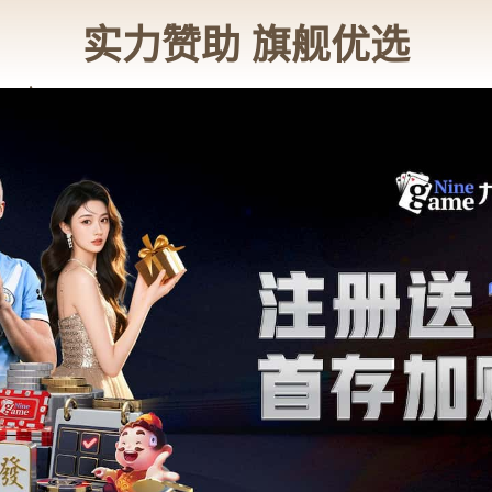
网站首
季中國足協杯第二輪抽簽結果.
|
2026-04-29 04:40:20
评论员热议的话题。这一结果不仅决定了各支球队的对阵，也影响了整个赛
第二轮抽签的结果及其潜在影响。
队参与。**2020赛季的第二轮抽签**因其复杂性和竞争激烈程度备受