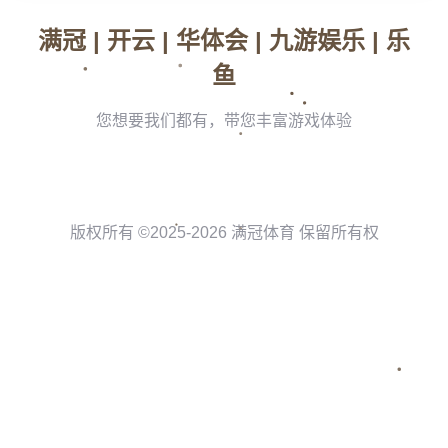
了阿森納的防線。這場失利不僅使得阿森納未能縮小與榜首的差
距，也幾乎宣告了其奪冠的無望。
**本賽季阿森納的亮點與陰影**
回顧本賽季，阿森納在開局階段表現出色，曾一度被視為奪冠熱
門之一。他們優異的進攻火力驚艷四座，年輕球員也不斷涌現。
然而，隨著賽季的進行，阿森納的狀態開始起伏不定，尤其是在
防守端的鬆懈讓他們屢屢失分。**這場與布萊頓的比賽**正是一個
縮影，防守不力已成為他們本賽季未能更進一步的重要原因。
**布萊頓：黑馬的驚人表現**