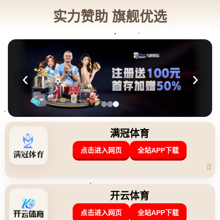
新闻资讯
当前位置：
首页
>
新闻资讯
英超第36輪阿森納0-3布萊頓 阿森納主場慘敗 奪冠
已基本無望！.
|
2026-04-29 04:40:20
**英超第36輪戰火重燃，阿森納在主場遭遇0-3慘敗於布萊頓，奪
冠希望渺茫**
英超賽季進入尾聲，競爭激烈的冠軍之戰吸引了全球球迷的目
光。然而，在第36輪的焦點戰中，阿森納卻在主場遭遇了一場令