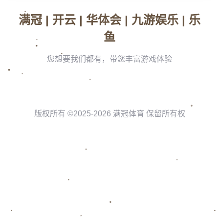
于劣势，也给了北京国安更多的进攻空间。然而，国安未能有效
利用这一优势，反而在对方的顽强防守下屡屡受挫。
**战术分析：** 武汉三镇在少一人的情况下，迅速调整战术，采取
更为稳固的防守策略。**防守反击**成为他们的主要战术，通过快
速的反击威胁国安的防线。尽管人数劣势，三镇的防守组织依然
井然有序，成功抵挡住了国安的多次进攻。