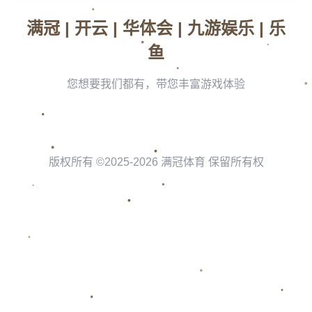
**案例分析：如何应对强敌**
在面对像日本这样实力强劲的对手时，中国队需要在以下几个方
面进行改进：
1. **提升防守稳定性**：加强后防线的协作与沟通，避免因个人失
误导致的失球。
2. **增强进攻多样性**：通过多种进攻手段，如边路突破和中路渗
透，增加对手防守的难度。
3. **心理素质的提升**：在比赛中保持冷静，避免因比分落后而产
生的急躁情绪。
通过这些策略的实施，中国队有望在下半场扭转局势，缩小与日
本队的差距。
**总结**
这场比赛的上半场，国足以0-2落后于日本队，面临着不小的挑
战。然而，通过对比赛的深入分析，我们可以看到国足在面对强
敌时所需的改进方向。希望在接下来的比赛中，中国队能够调整
策略，展现出更强的竞争力。