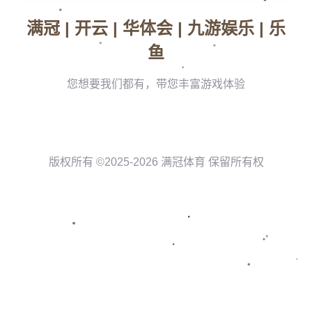
轉折點**。楊一鳴的這記破門無疑是本賽季的高光進球之一，賽后
立刻登上社交媒體熱點，許多球迷紛紛用“淩空世界波”來形容這粒
進球。