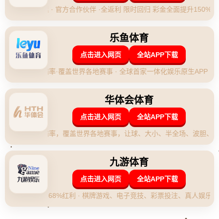
中超聯賽激戰正酣，第11輪的焦點戰滄州雄獅對陣廣州隊，以2-0
的比分分出勝負。本場比賽，滄州雄獅憑藉楊一鳴的一記驚艷淩
空斬及劉鑫瑜的穩健破門，成功拿下三分。這場比賽不僅體現了
滄州雄獅日漸成熟的戰術配合，也暴露出廣州隊在進攻端和防守
端的不足。
### **攻防對決中的“精彩瞬間”**
當比賽進行到上半場第20分鐘，滄州雄獅率先打破僵局。一次快
速反擊中，楊一鳴接到隊友的精準傳中，一腳**淩空抽射**直掛球
門死角，那勢大力沉的射門令場邊觀眾驚呼連連，廣州隊門將無
力撲救。這粒進球是技術與意識的完美結合，也成為本場比賽的**