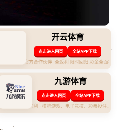
邮箱：admin@2025-kaiyun.com
地址：宁夏回族自治区中卫市海原县李旺
镇
热点新闻
推倒重建！克洛普會見
老板商討夏窗規劃！首
要目標振興中場！.
2026-08-08
欧联-热刺3-2霍芬海姆
结束欧联3场不胜麦迪
逊传射建功孙兴慜双响.
2026-08-08
an
銳的商業頭
卡拉格質疑滕哈赫 直言