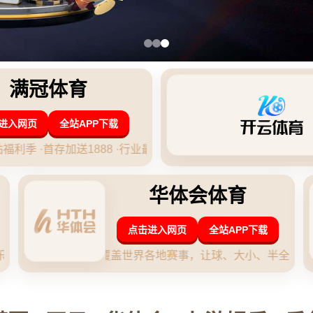
賽低調掙扎的小球隊。然而，自從好萊塢影星***萊恩·雷諾茲***（Ry
Elhenney）於2020年入主以來，這支小球會迎來了翻天覆地的變化。他們將敏
迅速崛起。