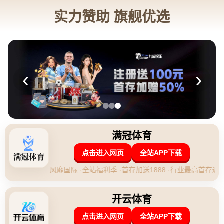
新闻资讯
当前位置：
首页
>
新闻资讯
意甲第5輪烏迪內斯0-4羅馬 卡爾斯多普開場送禮.
|
2026-04-29 04:40:20
**意甲第5轮：乌迪内斯0-4罗马，卡尔斯多普开场送礼引发惨败局
面**
在意甲联赛第5轮的焦点对决中，罗马队用一场酣畅淋漓的4-0大
胜向对手乌迪内斯证明了自己绝佳的竞技状态。然而，这场比赛
的开局却因为乌迪内斯后防线的“出人意料”而显得格外戏剧化。罗