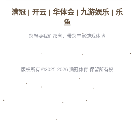
梅里诺的技术特点使他成为中场的多面手。他不仅具备出色的控
球能力，还能在攻防两端发挥重要作用。**他的传球视野和场上决
策能力**使他在比赛中能够有效地组织进攻，同时也能在防守时提
供坚实的屏障。这种全能型中场正是阿森纳目前所缺乏的。
### 签约的挑战
尽管阿森纳对梅里诺表现出浓厚的兴趣，但签下他并不容易。首