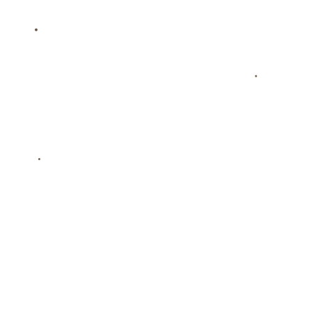
难以获得长
地。
*迪马尔科
率，将是意