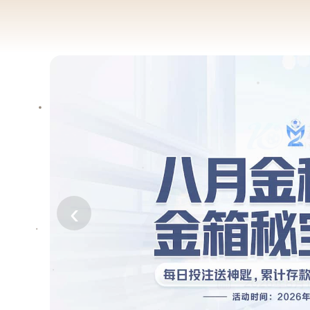
0512-8650584
admin@2025-kaiyun.com
新闻资讯
迪马尔科：和比利时打6
**前言：** 在激烈的足球世界中，每一场比赛都充满
是一场充满戏剧性的较量。意大利球员迪马尔科在赛后表
满意。这一席话不仅反映了比赛的激烈，也揭示了现代足
在这场比赛中，**迪马尔科**和他的队友们充分展示了