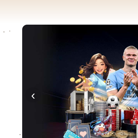
0512-8650584
admin@2025-kaiyun.com
新闻资讯
施罗德13+8字
**德国逆转希腊：施罗德与字母哥的精彩对决**
在一场备受瞩目的篮球比赛中，德国队凭借施罗德的出色
母哥（Giannis Antetokounmpo）则贡献了
见证了一场激动人心的篮球盛宴。