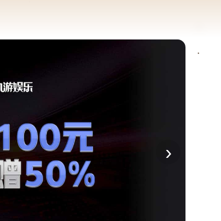
在线商城
官方微博
页
公司简介
产品中心
新闻资讯
联系我们
当前位置：
首页
>
新闻资讯
站内搜索
核心球员字
联系信息
也让球迷们
电话：0512-8650584
传真：0512-8650584