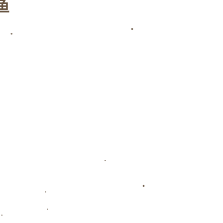
2026-08-08
崔康熙回济南 精神状态
不错 5天2场恶战挑战
大
2026-08-08
**13
并最终反
给予对手
渐逼近希
队的防守