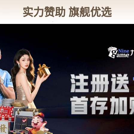
网站首
母哥22分 德国逆转希腊晋级八强
|
2026-04-29 04:40:20
表现，以13分8助攻的成绩，成功逆转希腊队，晋级八强。而希腊队的
22分，尽管如此，未能阻止德国队的胜利。这场比赛不仅展示了两队的实力对抗，