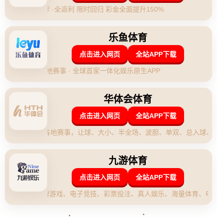
在多条战线中平衡表现，是球队主帅加斯佩里尼需要深思的问
题。在最近的一次采访中，加斯佩里尼坦言，**上赛季杀入欧冠可
能令球队无缘欧联杯冠军，这种“鱼和熊掌不可兼得”的困境**为球
队带来了更多压力和思考。
### 亚特兰大的风暴：欧战争辉背后的权衡
亚特兰大近年来的崛起令人印象深刻。他们从一支默默无闻的中
游球队一跃成为意甲前三的常驻成员，并连续多次闯入欧冠赛
事，展现出顽强韧性和非凡的竞技能力。上赛季，亚特兰大再度
杀入欧冠，被认为是实至名归。然而，加斯佩里尼坦率地指出，
这一成就并不是没有代价。
**“欧冠的吸引力毋庸置疑，参赛不仅意味着巨大的经济收益，还
能提升俱乐部的国际声望，但与此同时，它也让我们无法专注于
其他杯赛，尤其是欧联杯。”**加斯佩里尼的话既是对过去的总
结，也为未来提供了宝贵的思考。
### 欧战体系的挑战：从欧冠到欧联杯的复杂转变