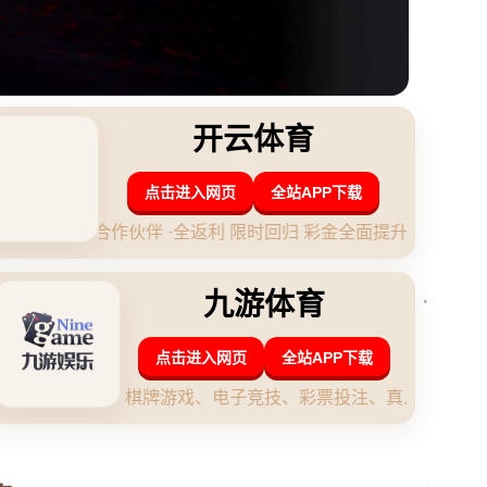
邮箱：admin@2025-kaiyun.com
地址：宁夏回族自治区中卫市海原县李旺
镇
热点新闻
篮球——CBA常规赛：
北京北汽不敌北京控股.
2026-08-08
加斯佩里尼：很高兴提
前确保欧冠前24名，下
轮对.
2026-08-08
哈登成联盟第一！快船
10分力克雄鹿，赢在