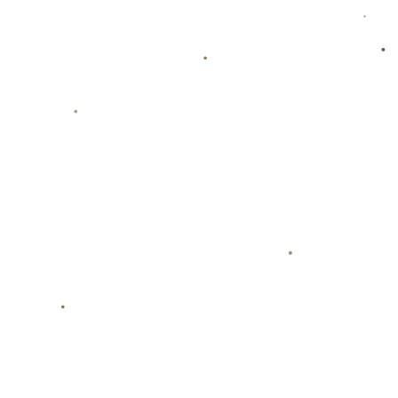
他可能更
利，尽管
并带动了一
中找到机