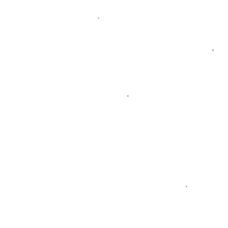
保利尼奥作为经验丰富的巴西国家队中场球员，在世界足