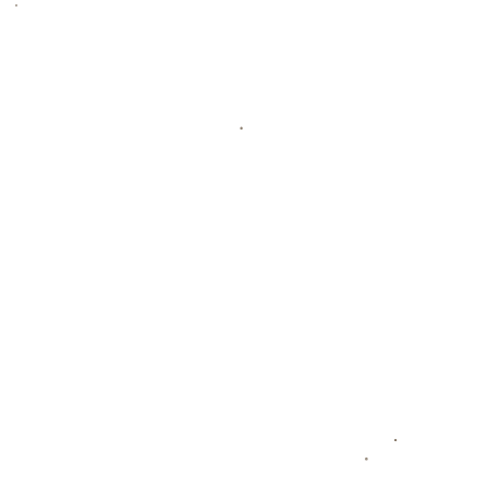
要举措。随
名字的加
扫描
二维码