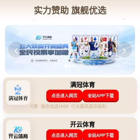
新闻资讯
当前位置：
首页
>
新闻资讯
国足集训日程过半 队内良好氛围令众多国脚享受其
中.
|
2026-04-29 04:40:20
**前言**
在备战世界杯的征程中，中国国家男子足球队（简称国足）正处
于艰苦而充满挑战的集训阶段。令人振奋的是，集训日程过半，
队内氛围不仅没有丝毫紧张，反而在和谐融洽的环境中孕育出了