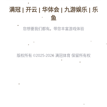
在本次集训中，国足采取了更**科学化、系统化的训练方式**。这
种从量变到质变的转变，令整个团队受益匪浅。训练师团队通过
数据分析，精准捕捉每位国脚的身体状态和技术短板，提供个性
化的训练方案，使队员们在短时间内获得实质性的提升。此外，
通过团体心理辅导和趣味互动训练，队员不仅身体素质得到了提
高，心理韧性与团队协作能力亦得到显著增强。
**案例分析：团结的力量**
回顾以往的成功案例，不难发现，一个良好的团队氛围往往能带
来超出预期的效果。以2016年冰岛国家队为例，他们在欧洲杯赛
场上创造了历史性的佳绩，赢得了全世界球迷的赞赏。冰岛团队