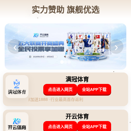
新闻资讯
当前位置：
首页
>
新闻资讯
2022賽季中國足球甲級聯賽賽程表.
|
2026-04-29 04:40:20
**2022赛季中国足球甲级联赛赛程表全解析：热点赛事与亮点揭
晓**
**前言：**
对于中国足球的粉丝们来说，2022赛季中国足球甲级联赛无疑是
一次绝佳的观赛体验。作为中国职业足球体系中的重要组成部