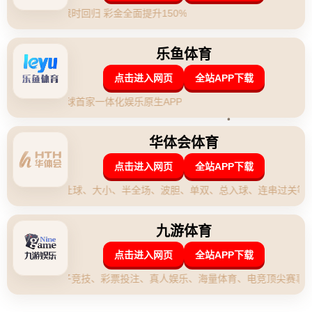
分，中甲联赛不仅承载了众多俱乐部的希望，也成为培养年轻球
员和展示战术魅力的舞台。这份全新的**2022中甲赛程表**，不仅
让球迷充满期待，更意味着一场场精彩的绿茵较量即将上演。接
下来，我们将为您解读赛程亮点，并剖析可能的竞争格局。
---
**赛程安排紧凑，竞争激烈**
根据中国足球甲级联赛相关安排，**2022赛季的中甲联赛**将在覆
盖大半年的时间内进行，预计赛制将延续主客场双循环对阵。这
一安排确保了每支参赛球队都能在主场与客场环境中迎接平等挑
战，也为球迷营造出更加平衡的观赛体验。球队需要在这几个月
的赛程中展现出持续的竞争力，这意味着实力与稳定性的结合才
是冲超的关键。
举例来说，2021赛季表现突出的球队如成都蓉城和梅州客家，凭
借强大的整体实力最终晋级中超，而像南通支云这样的传统强队
也凭借稳定发挥屡屡占据焦点位置。今年的赛程中，我们或许能
期待更多**“黑马球队”崭露头角**。