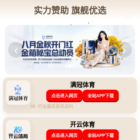
新闻资讯
当前位置：
首页
>
新闻资讯
曼聯球迷準備好救心丸 奧納納承諾今年踢冒險足球.
|
2026-04-29 04:40:20
**曼聯球迷準備好救心丸：奧納納承諾今年踢冒險足球**
作為一支世界頂級的豪門俱樂部，曼聯一舉一動始終吸引著全球
數以百萬計球迷的目光。然而，近年來，曼聯的比賽風格一直飽
受詬病，部分球迷認為球隊缺乏激情和創意，甚至偶爾顯得過於
保守。隨著新賽季的來臨，球迷們的期待再度升溫，尤其是隨著