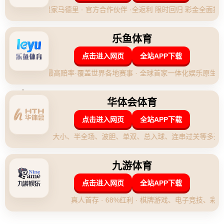
现出纷繁复杂的场面。
**“乱战”源头在中游：多队战绩胶着**
在本周的比赛中，中游球队的竞争态势尤为抢眼。像*山东高速*、
**深圳烈豹**和山西猛龙这样实力相近的队伍，在积分榜上呈现胶
着状态，总胜场差在一两场内浮动。这种情况让积分榜的争夺充