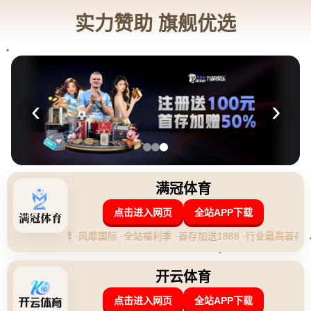
新闻资讯
当前位置：
首页
>
新闻资讯
換帥？無稽之談 成都蓉城從未考慮換掉徐正源.
|
2026-04-29 04:40:20
**成都蓉城的决策：为何徐正源仍是不可或缺的核心**
在足球界，换教练往往被视作一种“短期疗法”，然而对于成都蓉
城，这种做法显然并不在考虑之列。**“換帥？無稽之談 成都蓉城
從未考慮換掉徐正源”**这一标题道出了成都蓉城对现任教练徐正
源的坚定信任。那么，是什么让徐正源如此不可替代？