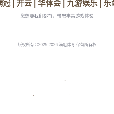
进攻三区的活跃表现和出色的进球能力正是阿森纳所迫切需要的。努涅斯
略，使他能够在高压防守中依然找到机会。这种特点尤为适合阿森纳当