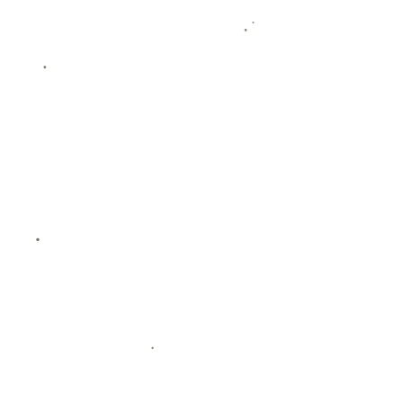
扫描
二维码