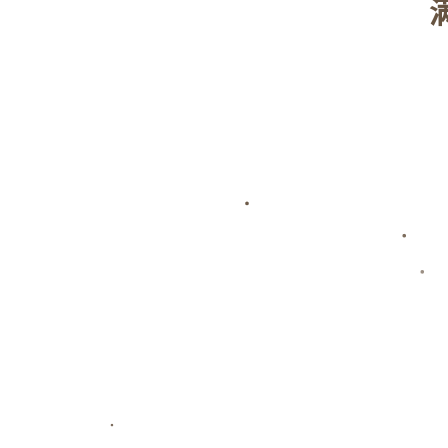
*努涅斯的技术特点与潜力是他成为焦点的原因。*他在
位简单的射手，他在门前的敏锐感知以及多样化的跑位策
体系，能够有效地增强球队的火力。
**案例分析：**