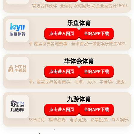
近年来，中超联赛逐渐走向百花齐放的局面，各队在引援和本土
球员培养上都有了质的飞跃。**成都蓉城足球俱乐部**近期也凭借
几笔关键操作引来外界高度关注。尤其是球队新近迎来了一位具
有法甲经历的明星前锋，同时队内的门将表现如同铜墙铁壁，用
实际行动征服了球迷与媒体。这两位球星的发挥不仅让成都蓉城
焕发新生，也为中超未来的发展树立了一个标杆。
### **亮点一：前法甲射手强势回归，进攻线火力全开**
这位前法甲射手的名字牵动了无数球迷的心。他凭借卓越的临场