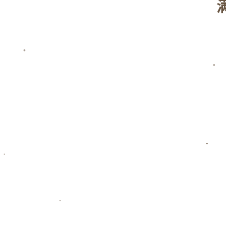
### 成為尤文首位巴西隊長
能够成为**尤文图斯队长**，达尼洛付出了无数努力。
领袖角色。他通过出色的领导力和责任感赢得了全队的信
的气氛。
### 尤文图斯的巴西元素
尤文图斯与巴西足球的渊源颇深，从门将迪达到中场的儒尼