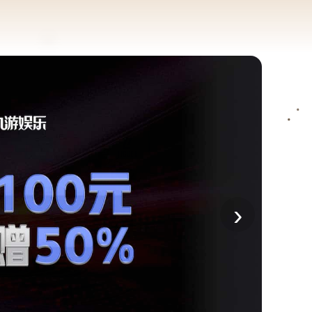
在线商城
官方微博
页
公司简介
产品中心
新闻资讯
联系我们
当前位置：
首页
>
新闻资讯
站内搜索
横溢的球员
生涯中最
联系信息
电话：0512-8650584
传真：0512-8650584